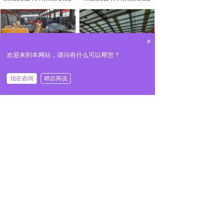
×
欢迎来到本网站，请问有什么可以帮您？
钢覆复合材料防撞设施
钢覆复合材料防撞设施
现在咨询
稍后再说
낀
끅
끁
뀶
首页
电话
咨询
地址
FRP复合材料防撞设施
全覆复合材料桥墩设施
上一页
1
/
2
下一页